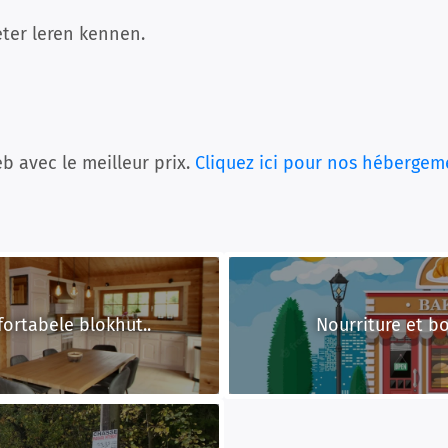
eter leren kennen.
b avec le meilleur prix.
Cliquez ici pour nos hébergem
ortabele blokhut..
Nourriture et b