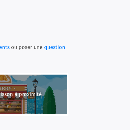
ents
ou poser une
question
oisson à proximité