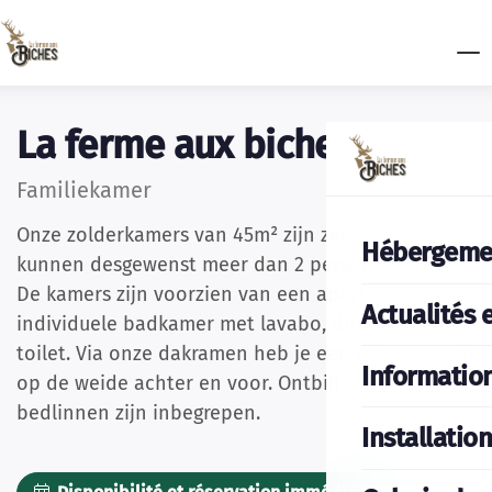
La ferme aux biches
Familiekamer
Onze zolderkamers van 45m² zijn zeer ruim en er
Hébergeme
kunnen desgewenst meer dan 2 personen slapen.
De kamers zijn voorzien van een aparte
Actualités 
individuele badkamer met lavabo, douche en
toilet. Via onze dakramen heb je een mooi uitzicht
Informatio
op de weide achter en voor. Ontbijt, bad- en
bedlinnen zijn inbegrepen.
Installatio