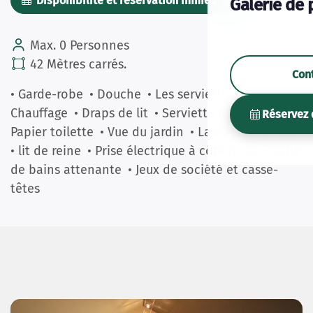
Disponibilité et réservation immédiate
Galerie de 
Max. 0 Personnes
42 Mètres carrés.
Con
• Garde-robe
• Douche
• Les serviettes
•
Chauffage
• Draps de lit
• Serviette de bain
•
Réservez 
Papier toilette
• Vue du jardin
• Lampe de lecture
• lit de reine
• Prise électrique à côté du lit
• Salle
de bains attenante
• Jeux de société et casse-
têtes